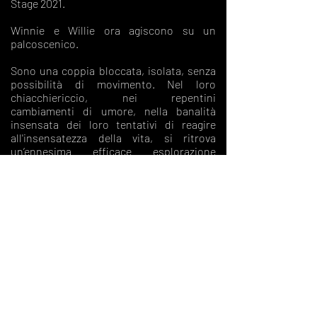
Stage 2021.
Winnie e Willie ora agiscono su un
palcoscenico.
Sono una coppia bloccata, isolata, senza
possibilità di movimento. Nel loro
chiacchiericcio, nei repentini
cambiamenti di umore, nella banalità
insensata dei loro tentativi di reagire
all'insensatezza della vita, si ritrova
un’ennesima efficace esplorazione
beckettiana della condizione umana che
illumina con particolarissima aderenza la
straordinaria situazione da tutti vissuta in
questo anno di pandemia.
La proiezione è accompagnata da
interventi sonori e performativi realizzati
dal vivo dai due attori registi, un uomo e
una donna incastrati in un divano a
trascorrere i loro giorni felici.
Un omaggio al tempo, alla quarantena, alle