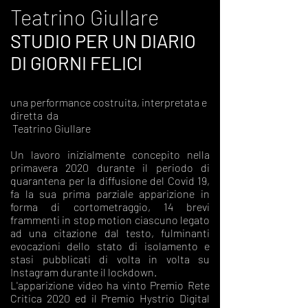
Teatrin
o Giullare
STUDIO PER UN DIARIO
DI GIORNI FELICI
una performance costruita, interpretata e
diretta da
Teatrino Giullare
Un lavoro inizialmente concepito nella
primavera 2020 durante il periodo di
quarantena per la diffusione del Covid 19,
fa la sua prima parziale apparizione in
forma di cortometraggio, 14 brevi
frammenti in stop motion ciascuno legato
ad una citazione dal testo, fulminanti
evocazioni dello stato di isolamento e
stasi pubblicati di volta in volta su
Instagram durante il lockdown.
L'apparizione video ha vinto Premio Rete
Critica 2020 ed il Premio Hystrio Digital