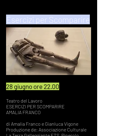
Esercizi per Scomparire
28 giugno ore 22.00
Teatro del Lavoro
ESERCIZI PER SCOMPARIRE
AMALIA FRANCO​
di Amalia Franco e Gianluca Vigone
Produzione de: Associazione Culturale
La Terra Galleggiante ETS, Pinerolo