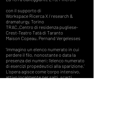
con il supporto di
Workspace Ricerca X / research &
dramaturgy, Torino
TRAC_Centro di residenza pugliese-
Crest-Teatro Tatà di Taranto
Maison Copeau, Pernand Vergelesses
‘Immagino un elenco numerato in cui
perdere il filo, nonostante o data la
presenza dei numeri: l’elenco numerato
di esercizi propedeutici alla sparizione.’
L’opera agisce come ‘corpo intensivo,
attivo localmente per salti, scarti,
vibrazioni e modulazioni’.
Più che di una scrittura drammaturgica,
si tratta di un dispositivo, che dà
all’opera la forma di uno zibaldone dei
pensieri, o dei pensierini bambini. La
figura, il corpo danzante e la parola sono
gli elementi atti alla costruzione di
molecole specializzate, i singoli esercizi,
in cui è attiva la