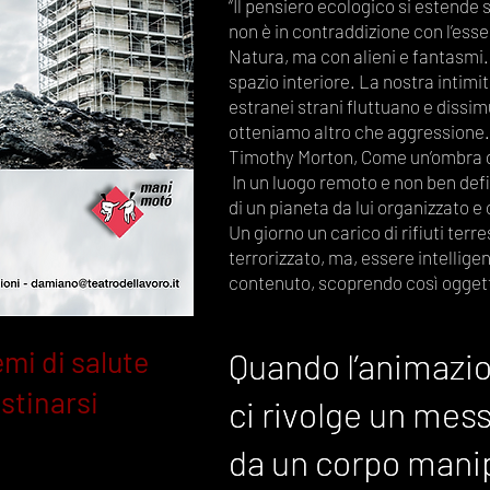
“Il pensiero ecologico si estende
non è in contraddizione con l’esse
Natura, ma con alieni e fantasmi. 
spazio interiore. La nostra intimità
estranei strani fluttuano e dissim
otteniamo altro che aggressione.
Timothy Morton, Come un’ombra da
In un luogo remoto e non ben defin
di un pianeta da lui organizzato e
Un giorno un carico di rifiuti terre
terrorizzato, ma, essere intelligen
contenuto, scoprendo così oggetti
i di salute
Quando l’animazio
Quando l’animazio
stinarsi
ci rivolge un mes
ci rivolge un mes
da un corpo mani
da un corpo mani