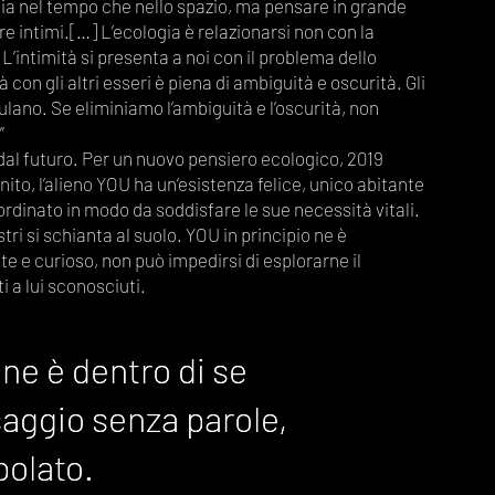
 sia nel tempo che nello spazio, ma pensare in grande
re intimi.[…] L’ecologia è relazionarsi non con la
L’intimità si presenta a noi con il problema dello
 con gli altri esseri è piena di ambiguità e oscurità. Gli
ulano. Se eliminiamo l’ambiguità e l’oscurità, non
”
l futuro. Per un nuovo pensiero ecologico, 2019
ito, l’alieno YOU ha un’esistenza felice, unico abitante
 ordinato in modo da soddisfare le sue necessità vitali.
stri si schianta al suolo. YOU in principio ne è
te e curioso, non può impedirsi di esplorarne il
 a lui sconosciuti.
ne è dentro di se
ne è dentro di se
saggio senza parole,
saggio senza parole,
polato.
polato.