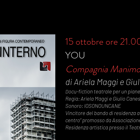
15 ottobre ore 21.0
YOU
Compagnia Manimo
di Ariela Maggi e Giu
ocu-fiction teatrale per un pian
D
Regia: Ariela Maggi e Giulio Canest
Sonoro: IOSONOUNCANE
Vincitore del bando di residenza ar
centro” promosso da Associazione 
Residenza artistica presso il Teat