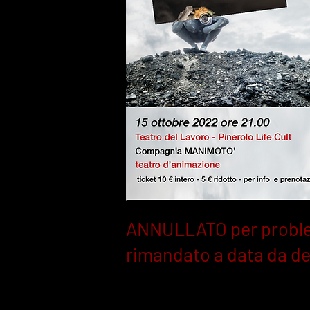
ANNULLATO per problem
rimandato a data da de