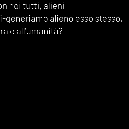
n noi tutti, alieni
n noi tutti, alieni
i-generiamo alieno esso stesso,
i-generiamo alieno esso stesso,
ra e all’umanità?
ra e all’umanità?