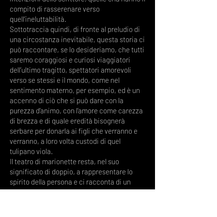
compito di rasserenare verso
quell’ineluttabilità.
Sottotraccia quindi, di fronte al preludio di
una circostanza inevitabile, questa storia ci
può raccontare, se lo desideriamo, che tutti
saremo coraggiosi e curiosi viaggiatori
dell’ultimo tragitto, spettatori amorevoli
verso se stessi e il mondo, come nel
sentimento materno, per esempio, ed è un
accenno di ciò che si può dare con la
purezza d’animo, con l’amore come carezza
di brezza e di quale eredità bisognerà
serbare per donarla ai figli che verranno e
verranno, a loro volta custodi di quel
tulipano viola.
Il teatro di marionette resta, nel suo
significato di doppio, a rappresentare lo
spirito della persona e ci racconta di un
dialogo tra se e se, ne svela i dubbi e infine
l’accettazione del destino. La danza ci
riporta invece alla corporeità della