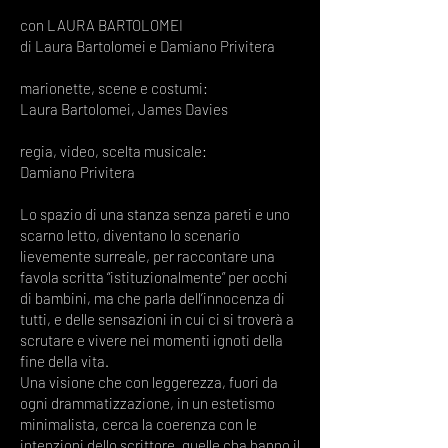
con LAURA BARTOLOMEI
di Laura Bartolomei e Damiano Privitera
marionette, scene e costumi:
Laura Bartolomei, James Davies
regia, video, scelta musicale:
Damiano Privitera
Lo spazio di una stanza senza pareti e uno
scarno letto, diventano lo scenario
lievemente surreale, per raccontare una
favola scritta “istituzionalmente” per occhi
di bambini, ma che parla dell’innocenza di
tutti, e delle sensazioni in cui ci si troverà a
scrutare e vivere nei momenti ignoti della
fine della vita.
Una visione che con leggerezza, fuori da
ogni drammatizzazione, in un estetismo
minimalista, cerca la coerenza con le
intenzioni dello scrittore, quelle cha hanno il