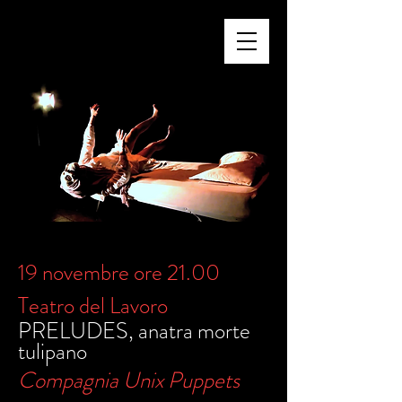
19 novembre ore 21.00
Teatro del Lavoro
PRELUDES, anatra morte
tulipano
Compagnia Unix Puppets