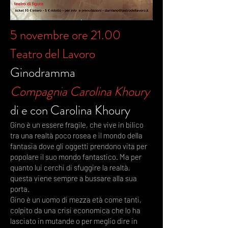
5 novembre ore 21.00
Teatro del Lavoro
Ginodramma
Compagnia Carolina Khoury
di e con Carolina Khoury
Gino è un essere fragile, che vive in bilico
tra una realtà poco rosea e il mondo della
fantasia dove gli oggetti prendono vita per
popolare il suo mondo fantastico. Ma per
quanto lui cerchi di sfuggire la realtà,
questa viene sempre a bussare alla sua
porta.
Gino è un uomo di mezza età come tanti,
colpito da una crisi economica che lo ha
lasciato in mutande o per meglio dire in