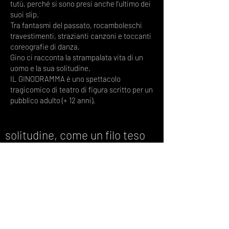
tutù, perché si sono presi anche l'ultimo dei
suoi slip.
Tra fantasmi del passato, rocamboleschi
travestimenti, strazianti canzoni e toccanti
coreografie di danza,
Gino ci racconta la strampalata vita di un
uomo e la sua solitudine.
IL GINODRAMMA è uno spettacolo
tragicomico di teatro di figura scritto per un
pubblico adulto (+ 12 anni).
solitudine, come un filo teso
forma un corpo a colpi di ferro
un uncino crea trame
nella relazione della tessitura
corpo vivo a passi di danza