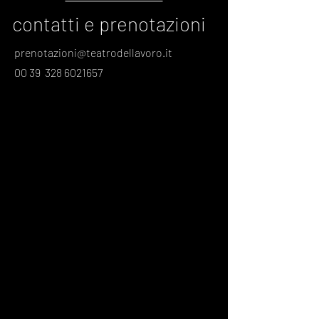
contatti e prenotazioni
prenotazioni@teatrodellavoro.it
00 39
328 6021657