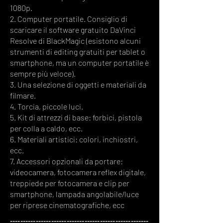
1080p.
2. Computer portatile. Consiglio di
scaricare il software gratuito DaVinci
Resolve di BlackMagic (esistono alcuni
strumenti di editing gratuiti per tablet o
smartphone, ma un computer portatile è
sempre più veloce).
3. Una selezione di oggetti e materiali da
filmare.
4. Torcia, piccole luci.
5. Kit di attrezzi di base: forbici, pistola
per colla a caldo, ecc.
6. Materiali artistici: colori, inchiostri,
ecc.
7. Accessori opzionali da portare:
videocamera, fotocamera reflex digitale,
treppiede per fotocamera e clip per
smartphone, lampada angolabile/luce
per riprese cinematografiche, ecc
------------------------------------------------------