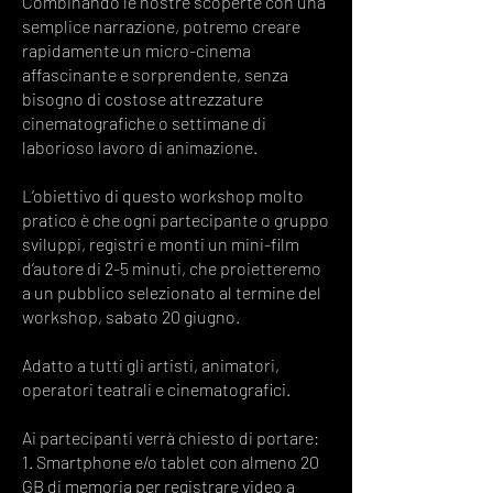
Combinando le nostre scoperte con una
semplice narrazione, potremo creare
rapidamente un micro-cinema
affascinante e sorprendente, senza
bisogno di costose attrezzature
cinematografiche o settimane di
laborioso lavoro di animazione.
L’obiettivo di questo workshop molto
pratico è che ogni partecipante o gruppo
sviluppi, registri e monti un mini-film
d’autore di 2-5 minuti, che proietteremo
a un pubblico selezionato al termine del
workshop, sabato 20 giugno.
Adatto a tutti gli artisti, animatori,
operatori teatrali e cinematografici.
Ai partecipanti verrà chiesto di portare:
1. Smartphone e/o tablet con almeno 20
GB di memoria per registrare video a