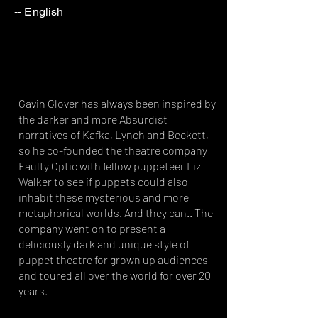
-- English
UNO SPETTATORE UN TEATRO,
UN TEATRO UNO SPETTATORE
laboratorio di Teatro
Lambe
Lambe
Gavin Glover has always been inspired by
the darker and more Absurdist
narratives of Kafka, Lynch and Beckett,
so he co-founded the theatre company
Faulty Optic with fellow puppeteer Liz
Walker to see if puppets could also
inhabit these mysterious and more
metaphorical worlds. And they can.. The
company went on to present a
deliciously dark and unique style of
puppet theatre for grown up audiences
and toured all over the world for over 20
years.