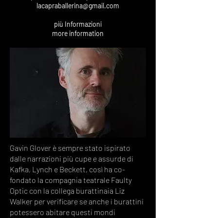
lacapraballerina@gmail.com
più Informazioni
more information
Gavin Glover è sempre stato ispirato
dalle narrazioni più cupe e assurde di
Kafka, Lynch e Beckett, così ha co-
fondato la compagnia teatrale Faulty
Optic con la collega burattinaia Liz
Walker per verificare se anche i burattini
potessero abitare questi mondi