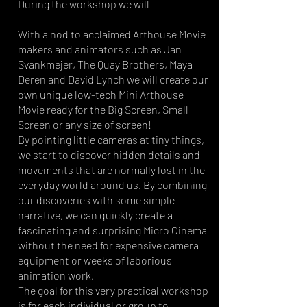
During the workshop we will
With a nod to acclaimed Arthouse Movie
makers and animators such as Jan
Svankmejer, The Quay Brothers, Maya
Deren and David Lynch we will create our
own unique low-tech Mini Arthouse
Movie ready for the Big Screen, Small
Screen or any size of screen!
By pointing little cameras at tiny things,
we start to discover hidden details and
movements that are normally lost in the
everyday world around us. By combining
our discoveries with some simple
narrative, we can quickly create a
fascinating and surprising Micro Cinema
without the need for expensive camera
equipment or weeks of laborious
animation work.
The goal for this very practical workshop
is for each individual or group to