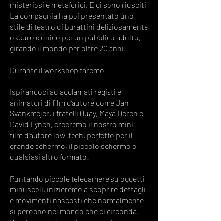
misteriosi e metaforici. E ci sono riusciti.
La compagnia ha poi presentato uno
stile di teatro di burattini deliziosamente
oscuro e unico per un pubblico adulto,
girando il mondo per oltre 20 anni.
Durante il workshop faremo
Ispirandoci ad acclamati registi e
animatori di film d’autore come Jan
Svankmejer, i fratelli Quay, Maya Deren e
David Lynch, creeremo il nostro mini-
film d’autore low-tech, perfetto per il
grande schermo, il piccolo schermo o
qualsiasi altro formato!
Puntando piccole telecamere su oggetti
minuscoli, inizieremo a scoprire dettagli
e movimenti nascosti che normalmente
si perdono nel mondo che ci circonda.