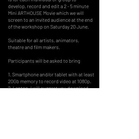
develop, record and edit a 2 - 5 minute
Mini ARTHOUSE Movie which we will
screen to an invited audience at the end
of the workshop on Saturday 20 June.
Suitable for all artists, animators,
theatre and film makers.
Participants will be asked to bring
1. Smartphone and/or tablet with at least
20Gb memory to record video at 1080p.
2. Laptop. I will suggest you download
the free Davinci Resolve by BlackMagic.
(there are some free editing tools for
tablet or phone but a laptop is always
quicker)
3. Selection of objects and materials to
film.
4. Torch, small lights.